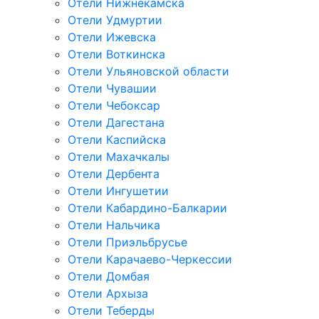
Отели Нижнекамска
Отели Удмуртии
Отели Ижевска
Отели Воткинска
Отели Ульяновской области
Отели Чувашии
Отели Чебоксар
Отели Дагестана
Отели Каспийска
Отели Махачкалы
Отели Дербента
Отели Ингушетии
Отели Кабардино-Балкарии
Отели Нальчика
Отели Приэльбрусье
Отели Карачаево-Черкессии
Отели Домбая
Отели Архыза
Отели Теберды