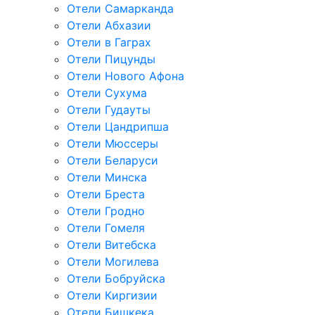
Отели Самарканда
Отели Абхазии
Отели в Гаграх
Отели Пицунды
Отели Нового Афона
Отели Сухума
Отели Гудауты
Отели Цандрипша
Отели Мюссеры
Отели Беларуси
Отели Минска
Отели Бреста
Отели Гродно
Отели Гомеля
Отели Витебска
Отели Могилева
Отели Бобруйска
Отели Киргизии
Отели Бишкека