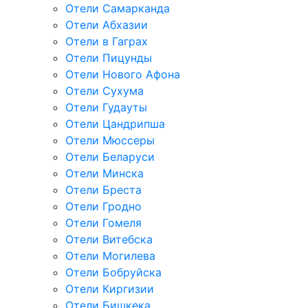
Отели Самарканда
Отели Абхазии
Отели в Гаграх
Отели Пицунды
Отели Нового Афона
Отели Сухума
Отели Гудауты
Отели Цандрипша
Отели Мюссеры
Отели Беларуси
Отели Минска
Отели Бреста
Отели Гродно
Отели Гомеля
Отели Витебска
Отели Могилева
Отели Бобруйска
Отели Киргизии
Отели Бишкека