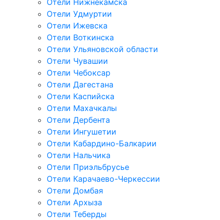
Отели Нижнекамска
Отели Удмуртии
Отели Ижевска
Отели Воткинска
Отели Ульяновской области
Отели Чувашии
Отели Чебоксар
Отели Дагестана
Отели Каспийска
Отели Махачкалы
Отели Дербента
Отели Ингушетии
Отели Кабардино-Балкарии
Отели Нальчика
Отели Приэльбрусье
Отели Карачаево-Черкессии
Отели Домбая
Отели Архыза
Отели Теберды