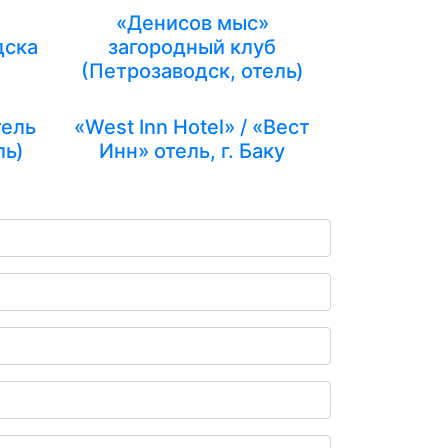
«Денисов мыс»
дска
загородный клуб
(Петрозаводск, отель)
тель
«West Inn Hotel» / «Вест
ль)
Инн» отель, г. Баку