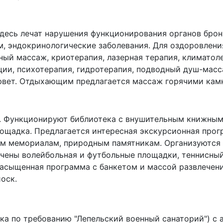
десь лечат нарушения функционирования органов брон
м, эндокринологические заболевания. Для оздоровлени
ный массаж, криотерапия, лазерная терапия, климатол
яции, психотерапия, гидротерапия, подводный душ-масс
ювет. Отдыхающим предлагается массаж горячими камн
 Функционируют библиотека с внушительным книжным 
лощадка. Предлагается интересная экскурсионная про
м мемориалам, природным памятникам. Организуются т
ачены волейбольная и футбольные площадки, теннисный 
асыщенная программа с банкетом и массой развлечени
иоск.
овка по требованию "Лепельский военный санаторий") с