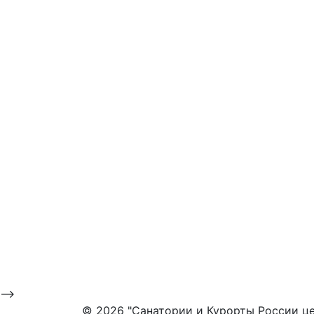
-->
©
2026 "Санатории и Курорты России це