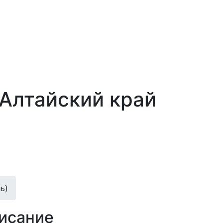
Алтайский край
ь)
писание