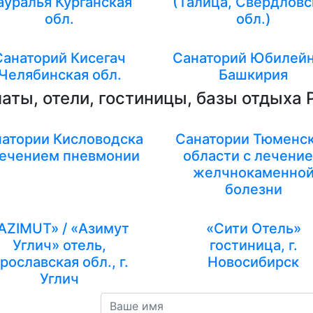
ауралья Курганская
(Талица, Свердловс
обл.
обл.)
Санаторий Кисегач
Санаторий Юбилей
Челябинская обл.
Башкирия
аты, отели, гостиницы, базы отдыха 
атории Кисловодска
Санатории Тюменс
лечением пневмонии
области с лечени
желчнокаменно
болезни
AZIMUT» / «Азимут
«Сити Отель»
Углич» отель,
гостиница, г.
рославская обл., г.
Новосибирск
Углич