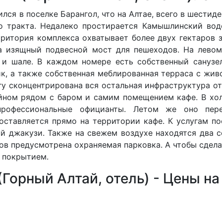
ся в поселке Барангол, что на Алтае, всего в шестид
о тракта. Недалеко простирается Камышлинский вод
рритория комплекса охватывает более двух гектаров 
га изящный подвесной мост для пешеходов. На лево
ы и шале. В каждом номере есть собственный санузе
ик, а также собственная меблированная терраса с жив
гу сконцентрирована вся остальная инфраструктура от
йном рядом с баром и самим помещением кафе. В хол
профессиональные официанты. Летом же оно пер
доставляется прямо на территории кафе. К услугам по
ой джакузи. Также на свежем воздухе находятся два 
ов предусмотрена охраняемая парковка. А чтобы сделат
 покрытием.
(Горный Алтай, отель) - Цены на