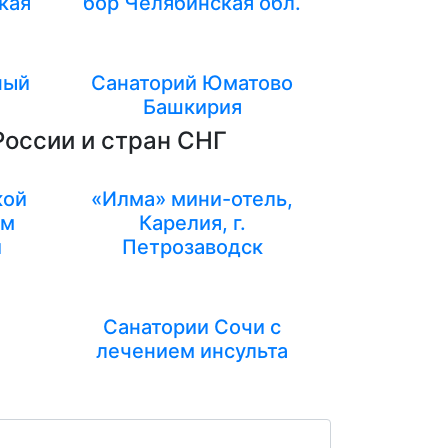
кая
бор Челябинская обл.
ный
Санаторий Юматово
Башкирия
России и стран СНГ
кой
«Илма» мини-отель,
ем
Карелия, г.
й
Петрозаводск
Санатории Сочи с
лечением инсульта