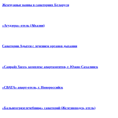
Жемчужные ванны в санаториях Беларуси
«Агудзера» отель (Абхазия)
Санатории Адыгеи с лечением органов дыхания
«Санрайз Хилл» комплекс апартаментов, г. Южно-Сахалинск
«СВАТА» апарт-отель, г. Новороссийск
«Бальнеогрязелечебница» cанаторий (Железноводск, отель)