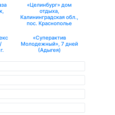
аза
«Целинбург» дом
к,
отдыха,
Калининградская обл.,
пос. Краснополье
екс
«Суперактив
/
Молодежный», 7 дней
г.
(Адыгея)