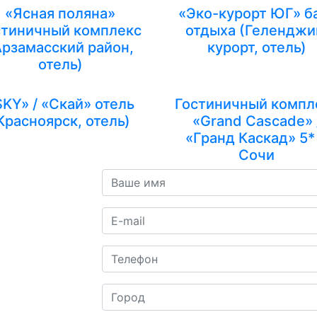
«Ясная поляна»
«Эко-курорт ЮГ» б
стиничный комплекс
отдыха (Геленджи
Арзамасский район,
курорт, отель)
отель)
SKY» / «Скай» отель
Гостиничный компл
Красноярск, отель)
«Grand Cascade» 
«Гранд Каскад» 5* 
Сочи