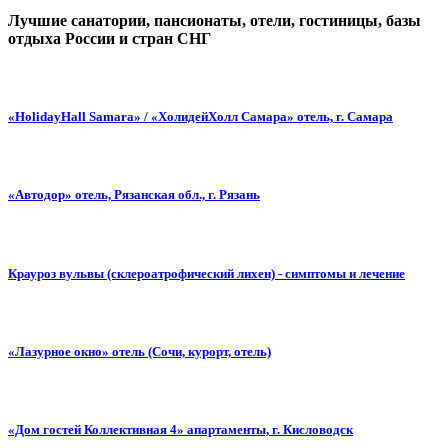
Лучшие санатории, пансионаты, отели, гостиницы, базы
отдыха России и стран СНГ
«HolidayHall Samara» / «ХолидейХолл Самара» отель, г. Самара
«Автодор» отель, Рязанская обл., г. Рязань
Крауроз вульвы (склероатрофический лихен) - симптомы и лечение
«Лазурное окно» отель (Сочи, курорт, отель)
«Дом гостей Коллективная 4» апартаменты, г. Кисловодск