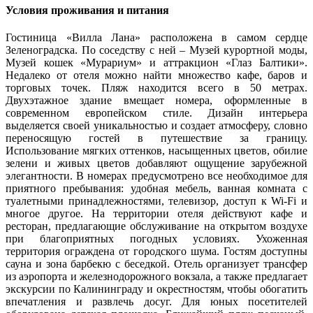
Условия проживания и питания
Гостиница «Вилла Лана» расположена в самом сердце
Зеленоградска. По соседству с ней – Музей курортной моды,
Музей кошек «Мурариум» и аттракцион «Глаз Балтики».
Недалеко от отеля можно найти множество кафе, баров и
торговых точек. Пляж находится всего в 50 метрах.
Двухэтажное здание вмещает номера, оформленные в
современном европейском стиле. Дизайн интерьера
выделяется своей уникальностью и создает атмосферу, словно
переносящую гостей в путешествие за границу.
Использование мягких оттенков, насыщенных цветов, обилие
зелени и живых цветов добавляют ощущение зарубежной
элегантности. В номерах предусмотрено все необходимое для
приятного пребывания: удобная мебель, ванная комната с
туалетными принадлежностями, телевизор, доступ к Wi-Fi и
многое другое. На территории отеля действуют кафе и
ресторан, предлагающие обслуживание на открытом воздухе
при благоприятных погодных условиях. Ухоженная
территория ограждена от городского шума. Гостям доступны
сауна и зона барбекю с беседкой. Отель организует трансфер
из аэропорта и железнодорожного вокзала, а также предлагает
экскурсии по Калининграду и окрестностям, чтобы обогатить
впечатления и развлечь досуг. Для юных посетителей