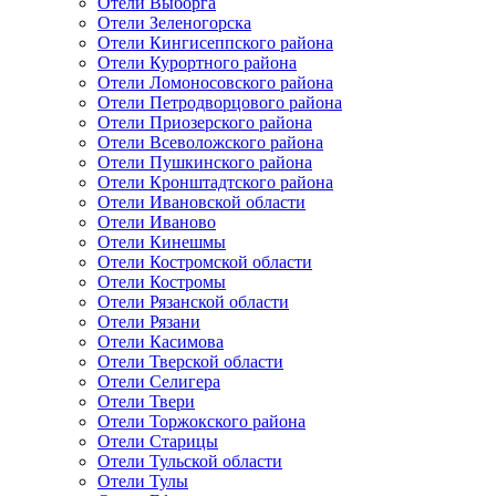
Отели Выборга
Отели Зеленогорска
Отели Кингисеппского района
Отели Курортного района
Отели Ломоносовского района
Отели Петродворцового района
Отели Приозерского района
Отели Всеволожского района
Отели Пушкинского района
Отели Кронштадтского района
Отели Ивановской области
Отели Иваново
Отели Кинешмы
Отели Костромской области
Отели Костромы
Отели Рязанской области
Отели Рязани
Отели Касимова
Отели Тверской области
Отели Селигера
Отели Твери
Отели Торжокского района
Отели Старицы
Отели Тульской области
Отели Тулы