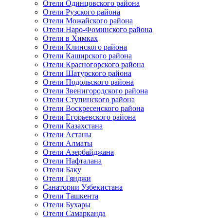
Отели Одинцовского района
Отели Рузского района
Отели Можайского района
Отели Наро-Фоминского района
Отели в Химках
Отели Клинского района
Отели Каширского района
Отели Красногорского района
Отели Шатурского района
Отели Подольского района
Отели Звенигородского района
Отели Ступинского района
Отели Воскресенского района
Отели Егорьевского района
Отели Казахстана
Отели Астаны
Отели Алматы
Отели Азербайджана
Отели Нафталана
Отели Баку
Отели Гянджи
Санатории Узбекистана
Отели Ташкента
Отели Бухары
Отели Самарканда