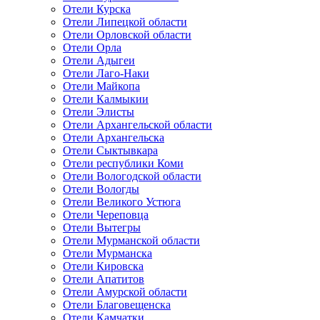
Отели Курска
Отели Липецкой области
Отели Орловской области
Отели Орла
Отели Адыгеи
Отели Лаго-Наки
Отели Майкопа
Отели Калмыкии
Отели Элисты
Отели Архангельской области
Отели Архангельска
Отели Сыктывкара
Отели республики Коми
Отели Вологодской области
Отели Вологды
Отели Великого Устюга
Отели Череповца
Отели Вытегры
Отели Мурманской области
Отели Мурманска
Отели Кировска
Отели Апатитов
Отели Амурской области
Отели Благовещенска
Отели Камчатки