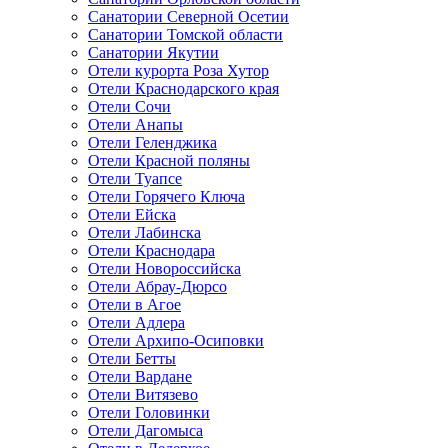
Санатории Северной Осетии
Санатории Томской области
Санатории Якутии
Отели курорта Роза Хутор
Отели Краснодарского края
Отели Сочи
Отели Анапы
Отели Геленджика
Отели Красной поляны
Отели Туапсе
Отели Горячего Ключа
Отели Ейска
Отели Лабинска
Отели Краснодара
Отели Новороссийска
Отели Абрау-Дюрсо
Отели в Агое
Отели Адлера
Отели Архипо-Осиповки
Отели Бетты
Отели Вардане
Отели Витязево
Отели Головинки
Отели Дагомыса