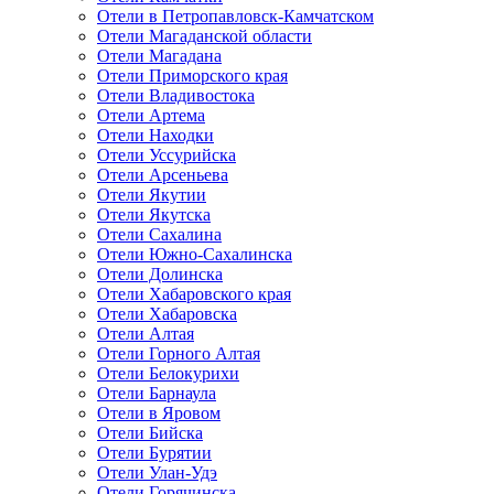
Отели в Петропавловск-Камчатском
Отели Магаданской области
Отели Магадана
Отели Приморского края
Отели Владивостока
Отели Артема
Отели Находки
Отели Уссурийска
Отели Арсеньева
Отели Якутии
Отели Якутска
Отели Сахалина
Отели Южно-Сахалинска
Отели Долинска
Отели Хабаровского края
Отели Хабаровска
Отели Алтая
Отели Горного Алтая
Отели Белокурихи
Отели Барнаула
Отели в Яровом
Отели Бийска
Отели Бурятии
Отели Улан-Удэ
Отели Горячинска