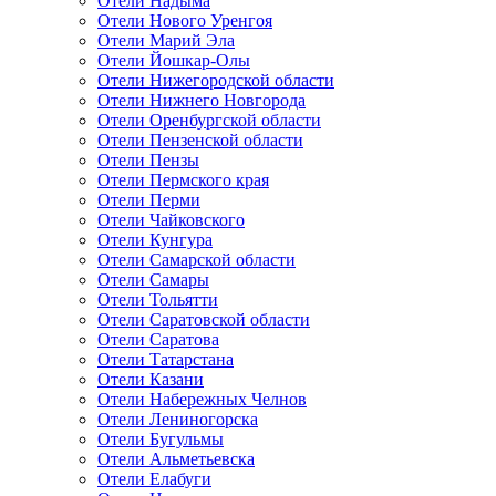
Отели Надыма
Отели Нового Уренгоя
Отели Марий Эла
Отели Йошкар-Олы
Отели Нижегородской области
Отели Нижнего Новгорода
Отели Оренбургской области
Отели Пензенской области
Отели Пензы
Отели Пермского края
Отели Перми
Отели Чайковского
Отели Кунгура
Отели Самарской области
Отели Самары
Отели Тольятти
Отели Саратовской области
Отели Саратова
Отели Татарстана
Отели Казани
Отели Набережных Челнов
Отели Лениногорска
Отели Бугульмы
Отели Альметьевска
Отели Елабуги