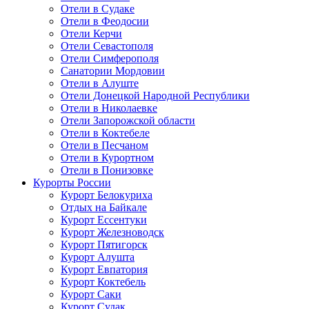
Отели в Судаке
Отели в Феодосии
Отели Керчи
Отели Севастополя
Отели Симферополя
Санатории Мордовии
Отели в Алуште
Отели Донецкой Народной Республики
Отели в Николаевке
Отели Запорожской области
Отели в Коктебеле
Отели в Песчаном
Отели в Курортном
Отели в Понизовке
Курорты России
Курорт Белокуриха
Отдых на Байкале
Курорт Ессентуки
Курорт Железноводск
Курорт Пятигорск
Курорт Алушта
Курорт Евпатория
Курорт Коктебель
Курорт Саки
Курорт Судак