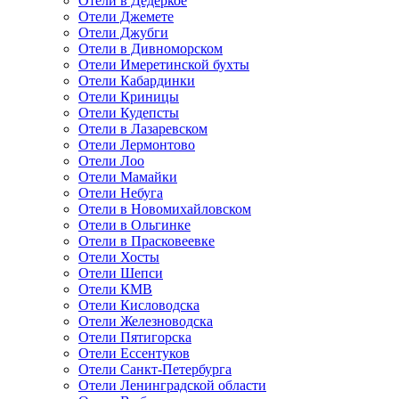
Отели в Дедеркое
Отели Джемете
Отели Джубги
Отели в Дивноморском
Отели Имеретинской бухты
Отели Кабардинки
Отели Криницы
Отели Кудепсты
Отели в Лазаревском
Отели Лермонтово
Отели Лоо
Отели Мамайки
Отели Небуга
Отели в Новомихайловском
Отели в Ольгинке
Отели в Прасковеевке
Отели Хосты
Отели Шепси
Отели КМВ
Отели Кисловодска
Отели Железноводска
Отели Пятигорска
Отели Ессентуков
Отели Санкт-Петербурга
Отели Ленинградской области