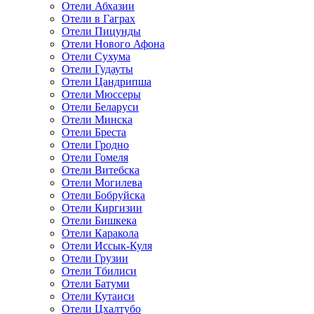
Отели Абхазии
Отели в Гаграх
Отели Пицунды
Отели Нового Афона
Отели Сухума
Отели Гудауты
Отели Цандрипша
Отели Мюссеры
Отели Беларуси
Отели Минска
Отели Бреста
Отели Гродно
Отели Гомеля
Отели Витебска
Отели Могилева
Отели Бобруйска
Отели Киргизии
Отели Бишкека
Отели Каракола
Отели Иссык-Куля
Отели Грузии
Отели Тбилиси
Отели Батуми
Отели Кутаиси
Отели Цхалтубо