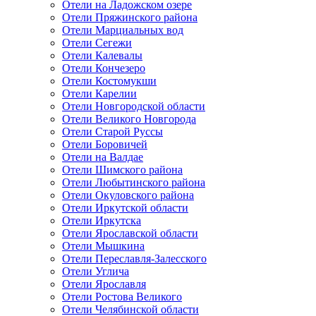
Отели на Ладожском озере
Отели Пряжинского района
Отели Марциальных вод
Отели Сегежи
Отели Калевалы
Отели Кончезеро
Отели Костомукши
Отели Карелии
Отели Новгородской области
Отели Великого Новгорода
Отели Старой Руссы
Отели Боровичей
Отели на Валдае
Отели Шимского района
Отели Любытинского района
Отели Окуловского района
Отели Иркутской области
Отели Иркутска
Отели Ярославской области
Отели Мышкина
Отели Переславля-Залесского
Отели Углича
Отели Ярославля
Отели Ростова Великого
Отели Челябинской области