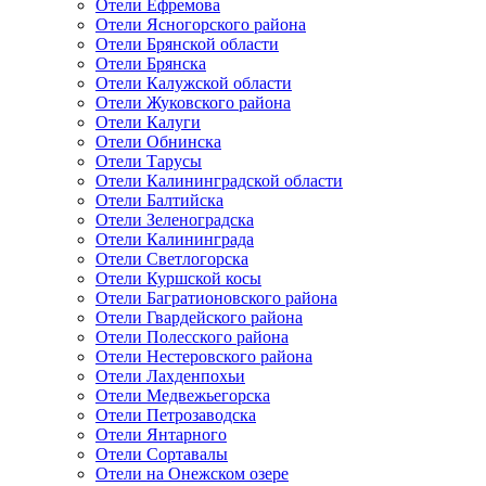
Отели Ефремова
Отели Ясногорского района
Отели Брянской области
Отели Брянска
Отели Калужской области
Отели Жуковского района
Отели Калуги
Отели Обнинска
Отели Тарусы
Отели Калининградской области
Отели Балтийска
Отели Зеленоградска
Отели Калининграда
Отели Светлогорска
Отели Куршской косы
Отели Багратионовского района
Отели Гвардейского района
Отели Полесского района
Отели Нестеровского района
Отели Лахденпохьи
Отели Медвежьегорска
Отели Петрозаводска
Отели Янтарного
Отели Сортавалы
Отели на Онежском озере