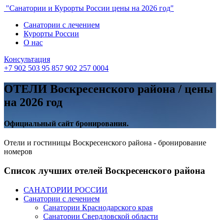
"Санатории и Курорты России цены на 2026 год"
Санатории с лечением
Курорты России
О нас
Консультация
+7 902 503 95 85
7 902 257 0004
ОТЕЛИ Воскресенского района / цены
на 2026 год
Официальный сайт бронирования.
Отели и гостиницы Воскресенского района - бронирование
номеров
Список лучших отелей Воскресенского района
САНАТОРИИ РОССИИ
Санатории с лечением
Санатории Краснодарского края
Санатории Свердловской области