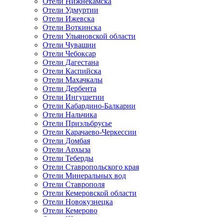
Отели Нижнекамска
Отели Удмуртии
Отели Ижевска
Отели Воткинска
Отели Ульяновской области
Отели Чувашии
Отели Чебоксар
Отели Дагестана
Отели Каспийска
Отели Махачкалы
Отели Дербента
Отели Ингушетии
Отели Кабардино-Балкарии
Отели Нальчика
Отели Приэльбрусье
Отели Карачаево-Черкессии
Отели Домбая
Отели Архыза
Отели Теберды
Отели Ставропольского края
Отели Минеральных вод
Отели Ставрополя
Отели Кемеровской области
Отели Новокузнецка
Отели Кемерово