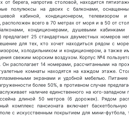
х от берега, напротив столовой, находится пятиэта
ные полулюксы на двоих с балконами, оснащенн
шевой кабиной, кондиционером, телевизором и 
 расположен всего в 70 метрах от моря и в 50 от сто
лконами, кондиционерами, душевыми кабинками 
) предлагает 25 стандартных двуместных номеров не
ешение для тех, кто хочет находиться рядом с море
визором, холодильником и кондиционером, а также и
дения свежим морским воздухом. Корпус №4 пользует
. Он располагает 14 номерами, рассчитанными на про
туалетные комнаты находятся на каждом этаже. Сто
 плазменными экранами и удобной мебелью. Питание
агруженности более 50%, в противном случае предлага
заслуживает наличие единственного на юго-западном
ассейна длиной 50 метров (6 дорожек). Рядом рас
ный комплекс пансионата включает баскетбольную
 поле с искусственным покрытием для мини-футбола, 