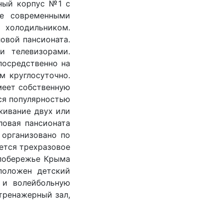
жный корпус №1 с
ые современными
холодильником.
ловой пансионата.
и телевизорами.
посредственно на
м круглосуточно.
меет собственную
ся популярностью
живание двух или
ловая пансионата
 организовано по
ется трехразовое
 побережье Крыма
положен детский
 и волейбольную
тренажерный зал,