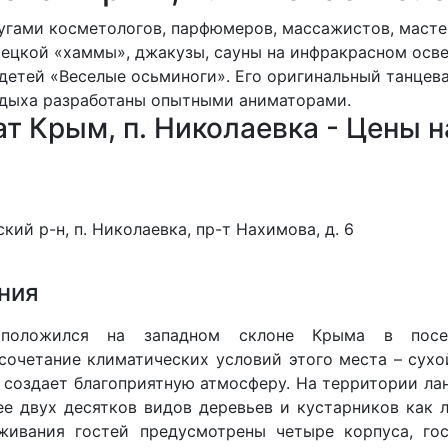
лугами косметологов, парфюмеров, массажистов, маст
рецкой «хаммы», джакузы, сауны на инфракрасном осв
 детей «Веселые осьминоги». Его оригинальный танце
тдыха разработаны опытными аниматорами.
т Крым, п. Николаевка - Цены н
ий р-н, п. Николаевка, пр-т Нахимова, д. 6
ния
асположился на западном склоне Крыма в посе
сочетание климатических условий этого места – сухо
 создает благоприятную атмосферу. На территории ла
е двух десятков видов деревьев и кустарников как л
живания гостей предусмотрены четыре корпуса, го