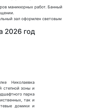
еров маникюрных работ. Банный
ещении.
вальный зал оформлен световым
а 2026 год
лке Николаевка
й степной зоны и
ндшафтного парка
иственных, так и
стевые домики и