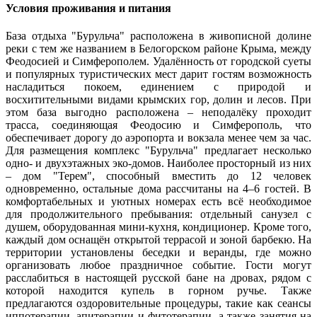
Условия проживания и питания
База отдыха "Бурульча" расположена в живописной долине
реки с тем же названием в Белогорском районе Крыма, между
Феодосией и Симферополем. Удалённость от городской суеты
и популярных туристических мест дарит гостям возможность
насладиться покоем, единением с природой и
восхитительными видами крымских гор, долин и лесов. При
этом база выгодно расположена – неподалёку проходит
трасса, соединяющая Феодосию и Симферополь, что
обеспечивает дорогу до аэропорта и вокзала менее чем за час.
Для размещения комплекс "Бурульча" предлагает несколько
одно- и двухэтажных эко-домов. Наиболее просторный из них
– дом "Терем", способный вместить до 12 человек
одновременно, остальные дома рассчитаны на 4–6 гостей. В
комфортабельных и уютных номерах есть всё необходимое
для продолжительного пребывания: отдельный санузел с
душем, оборудованная мини-кухня, кондиционер. Кроме того,
каждый дом оснащён открытой террасой и зоной барбекю. На
территории установлены беседки и веранды, где можно
организовать любое праздничное событие. Гости могут
расслабиться в настоящей русской бане на дровах, рядом с
которой находится купель в горном ручье. Также
предлагаются оздоровительные процедуры, такие как сеансы
иппотерапии, апитерапии и фитотерапии, а также занятия на