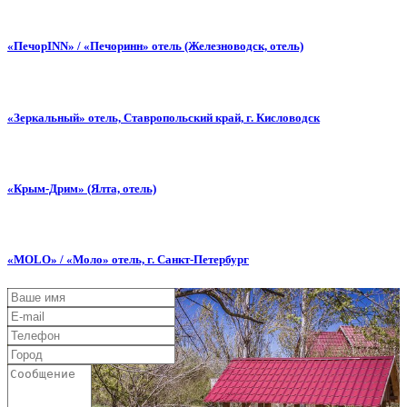
«ПечорINN» / «Печоринн» отель (Железноводск, отель)
«Зеркальный» отель, Ставропольский край, г. Кисловодск
«Крым-Дрим» (Ялта, отель)
«MOLO» / «Моло» отель, г. Санкт-Петербург