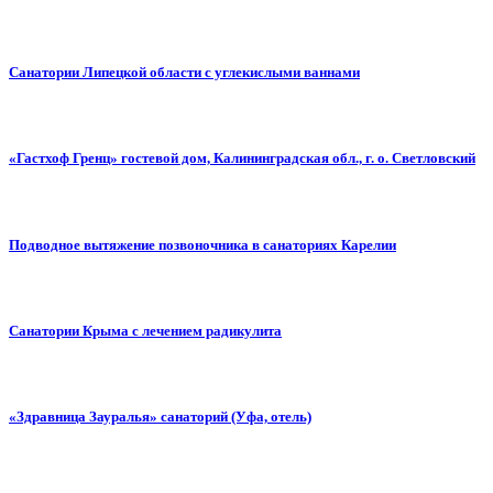
Санатории Липецкой области с углекислыми ваннами
«Гастхоф Гренц» гостевой дом, Калининградская обл., г. о. Светловский
Подводное вытяжение позвоночника в санаториях Карелии
Санатории Крыма с лечением радикулита
«Здравница Зауралья» санаторий (Уфа, отель)