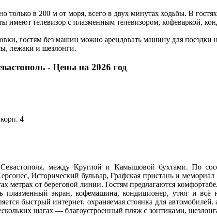
только в 200 м от моря, всего в двух минутах ходьбы. В гостя
ы имеют телевизор с плазменным телевизором, кофеваркой, кон
овки, гостям без машин можно арендовать машину для поездки н
сы, лежаки и шезлонги.
вастополь - Цены на 2026 год
 корп. 4
 Севастополя, между Круглой и Камышовой бухтами. По сос
ерсонес, Исторический бульвар, Графская пристань и мемориал
тах метрах от береговой линии. Гостям предлагаются комфортаб
ь плазменный экран, кофемашина, кондиционер, утюг и всё 
ся быстрый интернет, охраняемая стоянка для автомобилей, а 
ескольких шагах — благоустроенный пляж с зонтиками, шезлон