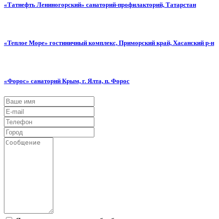
«Татнефть Лениногорский» санаторий-профилакторий, Татарстан
«Теплое Море» гостиничный комплекс, Приморский край, Хасанский р-н
«Форос» санаторий Крым, г. Ялта, п. Форос