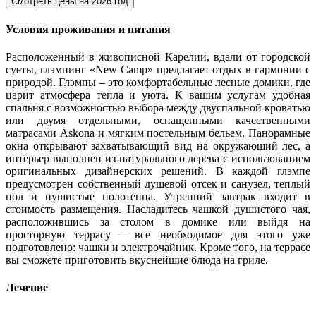
Смотреть цены на
2026 год
Условия проживания и питания
Расположенный в живописной Карелии, вдали от городской
суеты, глэмпинг «New Camp» предлагает отдых в гармонии с
природой. Глэмпы – это комфортабельные лесные домики, где
царит атмосфера тепла и уюта. К вашим услугам удобная
спальня с возможностью выбора между двуспальной кроватью
или двумя отдельными, оснащенными качественными
матрасами Askona и мягким постельным бельем. Панорамные
окна открывают захватывающий вид на окружающий лес, а
интерьер выполнен из натурального дерева с использованием
оригинальных дизайнерских решений. В каждой глэмпе
предусмотрен собственный душевой отсек и санузел, теплый
пол и пушистые полотенца. Утренний завтрак входит в
стоимость размещения. Насладитесь чашкой душистого чая,
расположившись за столом в домике или выйдя на
просторную террасу – все необходимое для этого уже
подготовлено: чашки и электрочайник. Кроме того, на террасе
вы сможете приготовить вкуснейшие блюда на гриле.
Лечение
.