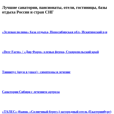
Лучшие санатории, пансионаты, отели, гостиницы, базы
отдыха России и стран СНГ
«Зеленая поляна» база отдыха, Новосибирская обл., Искитимский р-н
«Deer Farm» / «Дир Фарм» оленья ферма, Ставропольский край
Тиннитус (шум в ушах) - симптомы и лечение
Санатории Сибири с лечением артроза
«ТАЛЕС» (бывш. «Солнечный берег») загородный отель (Екатеринбург)