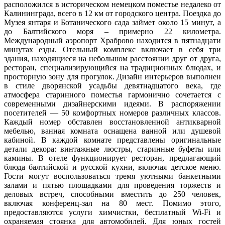
расположился в историческом немецком поместье недалеко от
Калининграда, всего в 12 км от городского центра. Поездка до
Музея янтаря и Ботанического сада займет около 15 минут, а
до Балтийского моря – примерно 22 километра.
Международный аэропорт Храброво находится в пятнадцати
минутах езды. Отельный комплекс включает в себя три
здания, находящиеся на небольшом расстоянии друг от друга,
ресторан, специализирующийся на традиционных блюдах, и
просторную зону для прогулок. Дизайн интерьеров выполнен
в стиле дворянской усадьбы девятнадцатого века, где
атмосфера старинного поместья гармонично сочетается с
современными дизайнерскими идеями. В распоряжении
посетителей — 50 комфортных номеров различных классов.
Каждый номер обставлен восстановленной антикварной
мебелью, ванная комната оснащена ванной или душевой
кабиной. В каждой комнате представлены оригинальные
детали декора: винтажные люстры, старинные буфеты или
камины. В отеле функционирует ресторан, предлагающий
блюда балтийской и русской кухни, включая детское меню.
Гости могут воспользоваться тремя уютными банкетными
залами и пятью площадками для проведения торжеств и
деловых встреч, способными вместить до 250 человек,
включая конференц-зал на 80 мест. Помимо этого,
предоставляются услуги химчистки, бесплатный Wi-Fi и
охраняемая стоянка для автомобилей. Для юных гостей