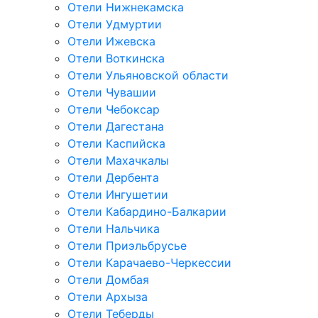
Отели Нижнекамска
Отели Удмуртии
Отели Ижевска
Отели Воткинска
Отели Ульяновской области
Отели Чувашии
Отели Чебоксар
Отели Дагестана
Отели Каспийска
Отели Махачкалы
Отели Дербента
Отели Ингушетии
Отели Кабардино-Балкарии
Отели Нальчика
Отели Приэльбрусье
Отели Карачаево-Черкессии
Отели Домбая
Отели Архыза
Отели Теберды