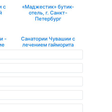
и с
«Маджестик» бутик-
й
отель, г. Санкт-
Петербург
и -
Санатории Чувашии с
ие
лечением гайморита