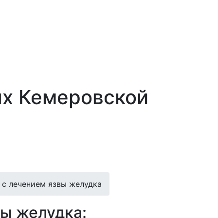
ях Кемеровской
 с лечением язвы желудка
вы желудка: