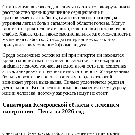
Симптомами высокого давления являются головокружения и
расстройство зрения; учащенное сердцебиение и
кратковременная слабость; самостоятельно проходящая
утренняя легкая боль в затылочной области головы. Могут
возникать кровотечения из носа, если стенки сосудов очень
слабые. Характерны также эмоциональная заторможенность и
мышечная слабость. Эпизоды гипертонического криза
присущи злокачественной форме недуга.
Среди возможных осложнений при гипертонии находятся
кровоизлияния глаз и отслоение сетчатки; стенокардия и
инфаркт; левожелудочковая недостаточность или сердечная
астма; аневризма и почечная недостаточность. У беременных
больных возникает риск развития у плода патологий,
возникает угроза выкидыша. Сильно усложняется родовая
деятельность. Все перечисленные осложнения несут угрозу
жизни человека, поэтому запускать недуг не стоит.
Санатории Кемеровской области с лечением
гипертонии - Цены на 2026 год
Санатории Кемеровской области с лечением гипертонии