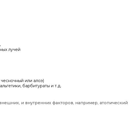
,
ных лучей
 чесночный или алоэ)
льгетики, барбитураты и т.д.
внешних, и внутренних факторов, например, атопический