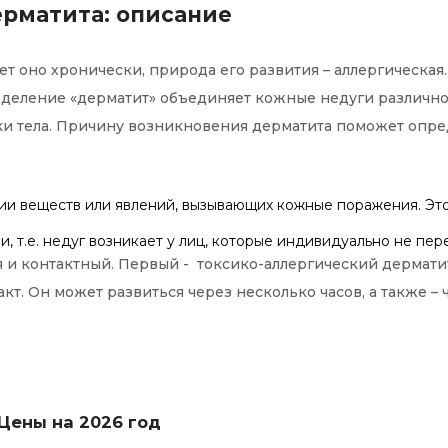
ерматита: описание
т оно хронически, природа его развития – аллергическая.
ределение «дерматит» объединяет кожные недуги различн
стки тела. Причину возникновения дерматита поможет опре
ии веществ или явлений, вызывающих кожные поражения. Это
, т.е. недуг возникает у лиц, которые индивидуально не пе
я и контактный. Первый - токсико-аллергический дермат
т. Он может развиться через несколько часов, а также – 
Цены на 2026 год