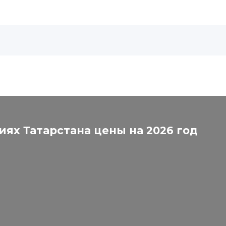
+7 902 503 95 85
7 902 257 0004
иях Татарстана цены на 2026 год