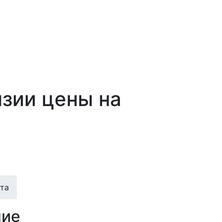
изии цены на
ита
ние