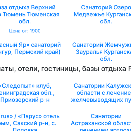
аза отдыха Верхний
Санаторий Озер
р Тюмень Тюменская
Медвежье Курганс
обл.
обл.
Цена от: 1900
асный Яр» санаторий
Санаторий Жемчуж
нгур, Пермский край)
Зауралья Курганск
обл.
аты, отели, гостиницы, базы отдыха 
«Следопыт» клуб,
Санатории Калужс
енинградская обл.,
области с лечени
Приозерский р-н
желчевыводящих пу
rus» / «Парус» отель
Санатории
ым, Сакский р-н, с.
Астраханской облас
Поповка
лечением артроз