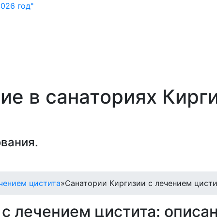
026 год"
ие в санаториях Кирг
вания.
чением цистита
»
Санатории Киргизии с лечением цист
 с лечением цистита: описа