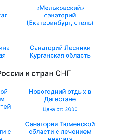
о
«Мельковский»
кая
санаторий
(Екатеринбург, отель)
ина
Санаторий Лесники
ая
Курганская область
России и стран СНГ
кой
Новогодний отдых в
ем
Дагестане
тей
Цена от: 2000
Санатории Тюменской
ти с
области с лечением
а
неврита