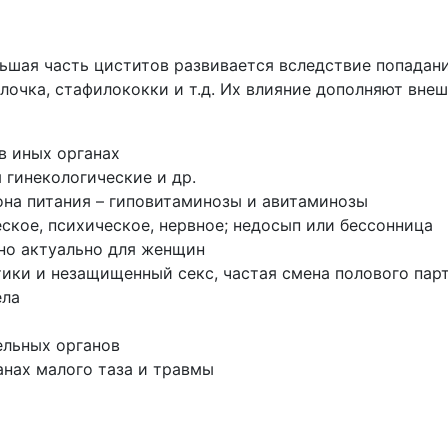
ьшая часть циститов развивается вследствие попадани
лочка, стафилококки и т.д. Их влияние дополняют вне
в иных органах
 гинекологические и др.
она питания – гиповитаминозы и авитаминозы
ское, психическое, нервное; недосып или бессонница
но актуально для женщин
ики и незащищенный секс, частая смена полового пар
ела
ельных органов
анах малого таза и травмы