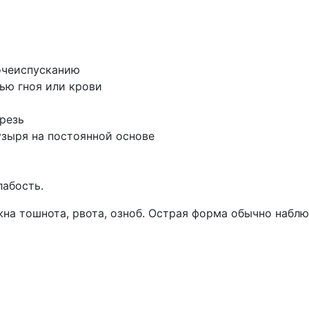
очеиспусканию
ью гноя или крови
резь
узыря на постоянной основе
абость.
на тошнота, рвота, озноб. Острая форма обычно набл