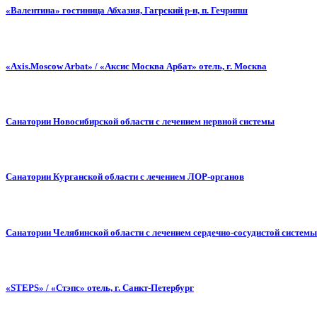
«Валентина» гостиница Абхазия, Гагрский р-н, п. Гечрипш
«Axis.Moscow Arbat» / «Аксис Москва Арбат» отель, г. Москва
Санатории Новосибирской области с лечением нервной системы
Санатории Курганской области с лечением ЛОР-органов
Санатории Челябинской области с лечением сердечно-сосудистой системы
«STEPS» / «Стэпс» отель, г. Санкт-Петербург