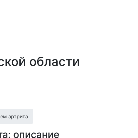
ской области
ием артрита
та: описание