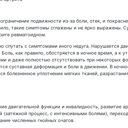
граничение подвижности из-за боли, отек, и покраснени
вило, такие симптомы сглажены и не ярко выражены. С
рите ревматоидном.
но спутать с симптомами иного недуга. Нарушается дв
 Боль, как правило, обостряется в ночное время, а к у
ми и даже полностью отсутствовать при некоторых фо
ся суставная деформация и боли в движении. В ночное
ся болезненное уплотнение мягких тканей, разрастани
е двигательной функции и инвалидность, развитие ар
й (затяжной процесс, с интенсивными болями), перехо
вание численных гнойных очагов.