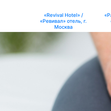
«Revival Hotel» /
«P
«Ревивал» отель, г.
Москва