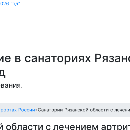
026 год"
ие в санаториях Рязан
д
вания.
урортах России
»
Санатории Рязанской области с лечен
 области с лечением артри