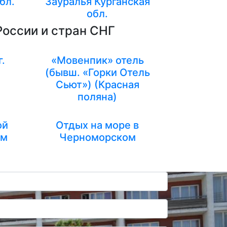
бл.
Зауралья Курганская
обл.
России и стран СНГ
г.
«Мовенпик» отель
(бывш. «Горки Отель
Сьют») (Красная
поляна)
ой
Отдых на море в
ем
Черноморском