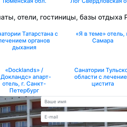
Тюменская обл.
Лог Свердловская о
аты, отели, гостиницы, базы отдыха 
атории Татарстана с
«Я в теме» отель, 
лечением органов
Самара
дыхания
«Docklands» /
Санатории Тульск
«Докландс» апарт-
области с лечени
отель, г. Санкт-
цистита
Петербург