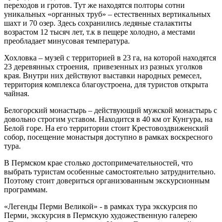
переходов и гротов. Тут же находятся полторы сотни
уникальных «органных труб» – естественных вертикальных
шахт и 70 озер. Здесь сохранились ледяные сталактиты
возрастом 12 тысяч лет, т.к в пещере холодно, а местами
преобладает минусовая температура.
Хохловка – музей с территорией в 23 га, на которой находятся
23 деревянных строения, привезенных из разных уголков
края. Внутри них действуют выставки народных ремесел,
территория комплекса благоустроена, для туристов открыта
чайная.
Белогорский монастырь – действующий мужской монастырь с
довольно строгим уставом. Находится в 40 км от Кунгура, на
Белой горе. На его территории стоит Крестовоздвиженский
собор, посещение монастыря доступно в рамках воскресного
тура.
В Пермском крае столько достопримечательностей, что
выбрать туристам особенные самостоятельно затруднительно.
Поэтому стоит довериться организованным экскурсионным
программам.
«Легенды Перми Великой» - в рамках тура экскурсия по
Перми, экскурсия в Пермскую художественную галерею