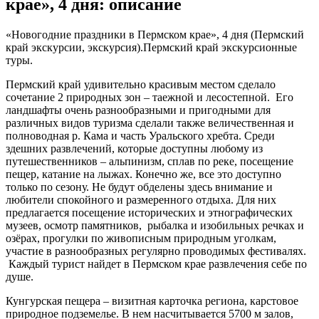
крае», 4 дня: описание
«Новогодние праздники в Пермском крае», 4 дня (Пермский
край экскурсии, экскурсия).Пермский край экскурсионные
туры.
Пермский край удивительно красивым местом сделало
сочетание 2 природных зон – таежной и лесостепной. Его
ландшафты очень разнообразными и пригодными для
различных видов туризма сделали также величественная и
полноводная р. Кама и часть Уральского хребта. Среди
здешних развлечений, которые доступны любому из
путешественников – альпинизм, сплав по реке, посещение
пещер, катание на лыжах. Конечно же, все это доступно
только по сезону. Не будут обделены здесь внимание и
любители спокойного и размеренного отдыха. Для них
предлагается посещение исторических и этнографических
музеев, осмотр памятников, рыбалка и изобильных речках и
озёрах, прогулки по живописным природным уголкам,
участие в разнообразных регулярно проводимых фестивалях.
Каждый турист найдет в Пермском крае развлечения себе по
душе.
Кунгурская пещера – визитная карточка региона, карстовое
природное подземелье. В нем насчитывается 5700 м залов,