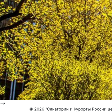
-->
©
2026 "Санатории и Курорты России це