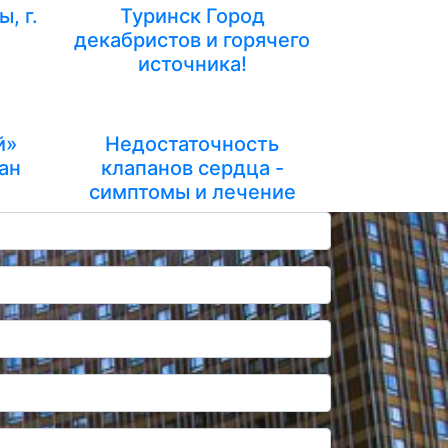
, г.
Туринск Город
декабристов и горячего
источника!
й»
Недостаточность
ан
клапанов сердца -
симптомы и лечение