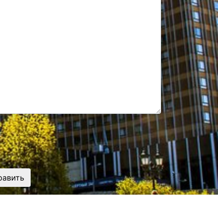
у
равить