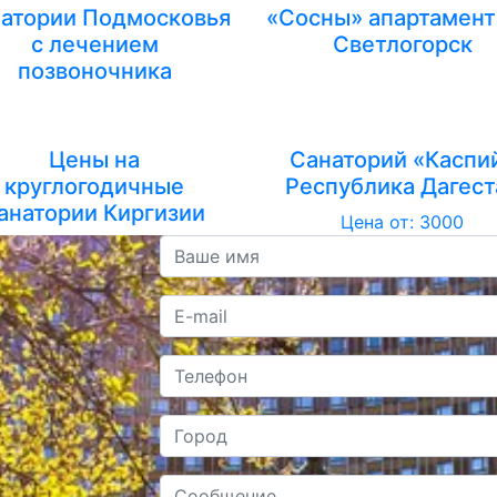
атории Подмосковья
«Сосны» апартаменты
с лечением
Светлогорск
позвоночника
Цены на
Санаторий «Каспи
круглогодичные
Республика Дагест
анатории Киргизии
Цена от: 3000