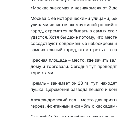
«Москва знакомая и незнакомая» от 2 д
Москва с ее историческими улицами, б
улицами является жемчужиной российско
город, стремится побывать в самых его
удастся. Хотя бы даже потому, что мес
соседствуют современные небоскребы и 
замечательный город, отсмотреть его с
Красная площадь – место, где зачитыва
дому и торговали. Сегодня тут проводя
туристами.
Кремль – занимает он 28 га, тут наход
пушка. Церемония развода пешего и ко
Александровский сад – место для прият
героев, фонтанный ансамбль с каскадам
Старый Арбат – старейшая пешеходная у