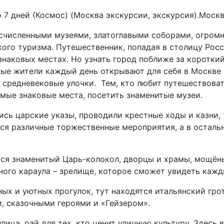
о 7 дней (Космос) (Москва экскурсии, экскурсия).Мос
есчисленными музеями, златоглавыми соборами, огро
го туризма. Путешественник, попадая в столицу Росс
 знаковых местах. Но узнать город поближе за коротк
тные жители каждый день открывают для себя в Москве 
средневековые улочки. Тем, кто любит путешествовать
амые знаковые места, посетить знаменитые музеи.
лись царские указы, проводили крестные ходы и казни,
тся различные торжественные мероприятия, а в осталь
ятся знаменитый Царь-колокол, дворцы и храмы, мощён
нного караула – зрелище, которое сможет увидеть ка
ных и уютных прогулок, тут находятся итальянский гро
и, сказочными героями и «Гейзером».
лица, рай для тех, кто ценит уличную культуру. Здесь