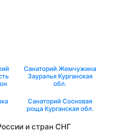
кий
Санаторий Жемчужина
сть
Зауралья Курганская
он
обл.
чка
Санаторий Сосновая
роща Курганская обл.
России и стран СНГ