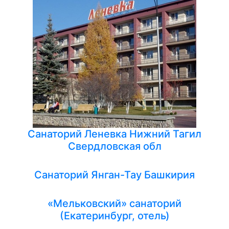
Санаторий Леневка Нижний Тагил
Свердловская обл
Санаторий Янган-Тау Башкирия
«Мельковский» санаторий
(Екатеринбург, отель)