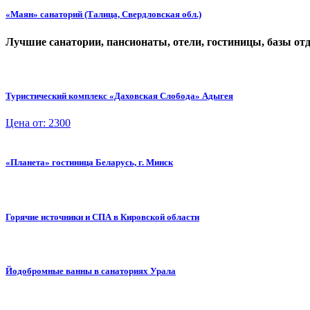
«Маян» санаторий (Талица, Свердловская обл.)
Лучшие санатории, пансионаты, отели, гостиницы, базы от
Туристический комплекс «Даховская Слобода» Адыгея
Цена от: 2300
«Планета» гостиница Беларусь, г. Минск
Горячие источники и СПА в Кировской области
Йодобромные ванны в санаториях Урала