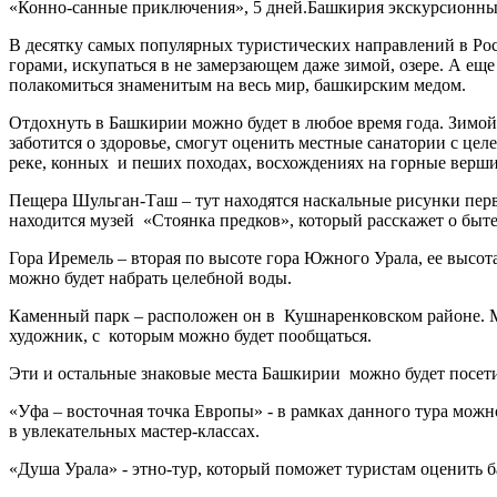
«Конно-санные приключения», 5 дней.Башкирия экскурсионны
В десятку самых популярных туристических направлений в Р
горами, искупаться в не замерзающем даже зимой, озере. А е
полакомиться знаменитым на весь мир, башкирским медом.
Отдохнуть в Башкирии можно будет в любое время года. Зимой
заботится о здоровье, смогут оценить местные санатории с ц
реке, конных и пеших походах, восхождениях на горные верши
Пещера Шульган-Таш – тут находятся наскальные рисунки перво
находится музей «Стоянка предков», который расскажет о быт
Гора Иремель – вторая по высоте гора Южного Урала, ее высот
можно будет набрать целебной воды.
Каменный парк – расположен он в Кушнаренковском районе. Мес
художник, с которым можно будет пообщаться.
Эти и остальные знаковые места Башкирии можно будет посетит
«Уфа – восточная точка Европы» - в рамках данного тура мож
в увлекательных мастер-классах.
«Душа Урала» - этно-тур, который поможет туристам оценить 