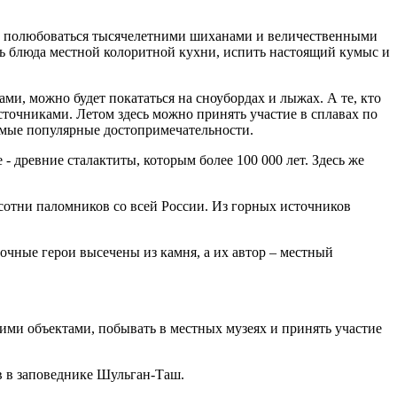
ет полюбоваться тысячелетними шиханами и величественными
ть блюда местной колоритной кухни, испить настоящий кумыс и
и, можно будет покататься на сноубордах и лыжах. А те, кто
сточниками. Летом здесь можно принять участие в сплавах по
самые популярные достопримечательности.
 древние сталактиты, которым более 100 000 лет. Здесь же
 сотни паломников со всей России. Из горных источников
очные герои высечены из камня, а их автор – местный
ими объектами, побывать в местных музеях и принять участие
в в заповеднике Шульган-Таш.