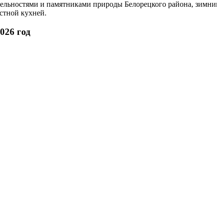
тельностями и памятниками природы Белорецкого района, зим
стной кухней.
026 год