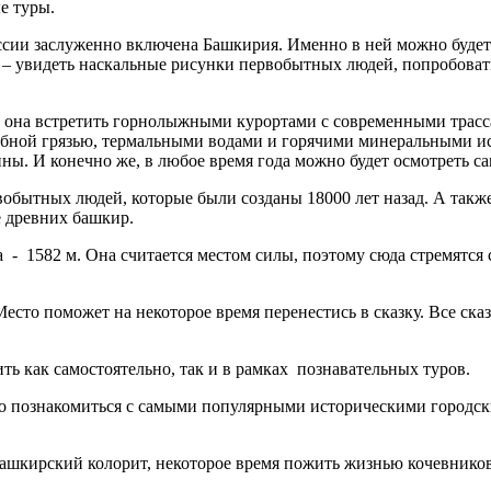
е туры.
оссии заслуженно включена Башкирия. Именно в ней можно буд
ще – увидеть наскальные рисунки первобытных людей, попробова
 она встретить горнолыжными курортами с современными трассам
елебной грязью, термальными водами и горячими минеральными и
ны. И конечно же, в любое время года можно будет осмотреть 
бытных людей, которые были созданы 18000 лет назад. А также -
е древних башкир.
а - 1582 м. Она считается местом силы, поэтому сюда стремятся
то поможет на некоторое время перенестись в сказку. Все сказ
ь как самостоятельно, так и в рамках познавательных туров.
но познакомиться с самыми популярными историческими городск
башкирский колорит, некоторое время пожить жизнью кочевнико