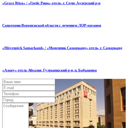
«Grace Ritsa» / «Грейс Рица» отель, г. Сочи, Адлерский р-н
Санатории Воронежской области с лечением ЛОР-органов
«Mövenpick Samarkand» / «Мовенпик Самарканд» отель, г. Самарканд
«Алаку» отель Абхазия, Гулрыпшский р-н, п. Бабышира