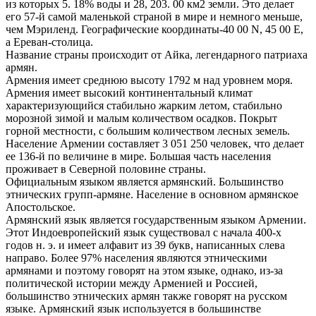
из которых 5. 18% воды и 28, 203. 00 км2 земли. Это делает
его 57-й самой маленькой страной в мире и немного меньше,
чем Мэриленд. Географические координаты-40 00 N, 45 00 E,
а Ереван-столица.
Название страны происходит от Айка, легендарного патриаха
армян.
Армения имеет среднюю высоту 1792 м над уровнем моря.
Армения имеет высокий континентальный климат
характеризующийся стабильно жарким летом, стабильно
морозной зимой и малым количеством осадков. Покрыт
горной местности, с большим количеством лесных земель.
Население Армении составляет 3 051 250 человек, что делает
ее 136-й по величине в мире. Большая часть населения
проживает в Северной половине страны.
Официальным языком является армянский. Большинство
этнических групп-армяне. Население в основном армянское
Апостольское.
Армянский язык является государственным языком Армении.
Этот Индоевропейский язык существовал с начала 400-х
годов н. э. и имеет алфавит из 39 букв, написанных слева
направо. Более 97% населения являются этническими
армянами и поэтому говорят на этом языке, однако, из-за
политической истории между Арменией и Россией,
большинство этнических армян также говорят на русском
языке. Армянский язык используется в большинстве