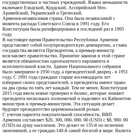
государственных и частных учреждений. Языки меньшинств
включают Езидский, Курдский, Ассирийский Нео-
Арамейский, Украинский и Греческий.
Армения-независимая страна. Она была независимой с
момента распада Советского Союза в 1991 году. Его
Конституция была ратифицирована в последний раз в 1995
году.
В настоящее время Правительство Республики Армения
представляет собой полупрезидентскую демократию, а глава
государства является Президентом, а премьер-министр
возглавляет правительство. Принятие законов в этой стране
является обязанностью однопалатного парламента и
исполнительной власти. Здание Национального собрания
было завершено в 1950 году, а президентский дворец - в 1951
году. С 1991 года граждане старше восемнадцати лет
избирают своих представителей, а президенты имеют право
на два срока по пять лет каждый. Тем не менее, Конституция
2015 года ввела новые проверки и баланс, которые лишают
президента нескольких полномочий и наделяют их Кабинетом
министров и премьер-министром. Эта ситуация делает
будущее президентство церемониальной ролью.
С учетом паритета покупательной способности, ВВП
Армении составляет $26, 300, 000, 000. 00 (USD) с $8, 900. 00
(USD) на душу населения. Это делает ее 135-й по величине
экономикой, а ее граждан-140-й самой богатой в мире. Валюта