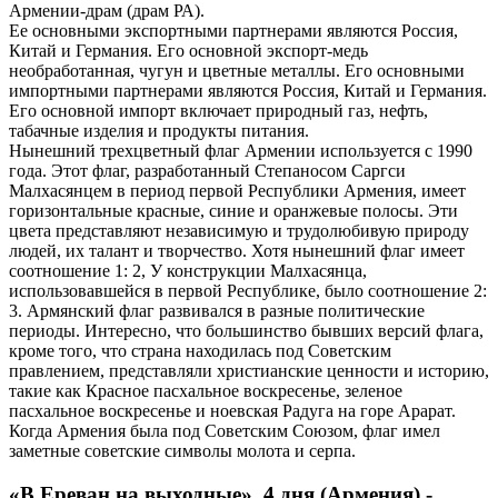
Армении-драм (драм РА).
Ее основными экспортными партнерами являются Россия,
Китай и Германия. Его основной экспорт-медь
необработанная, чугун и цветные металлы. Его основными
импортными партнерами являются Россия, Китай и Германия.
Его основной импорт включает природный газ, нефть,
табачные изделия и продукты питания.
Нынешний трехцветный флаг Армении используется с 1990
года. Этот флаг, разработанный Степаносом Саргси
Малхасянцем в период первой Республики Армения, имеет
горизонтальные красные, синие и оранжевые полосы. Эти
цвета представляют независимую и трудолюбивую природу
людей, их талант и творчество. Хотя нынешний флаг имеет
соотношение 1: 2, У конструкции Малхасянца,
использовавшейся в первой Республике, было соотношение 2:
3. Армянский флаг развивался в разные политические
периоды. Интересно, что большинство бывших версий флага,
кроме того, что страна находилась под Советским
правлением, представляли христианские ценности и историю,
такие как Красное пасхальное воскресенье, зеленое
пасхальное воскресенье и ноевская Радуга на горе Арарат.
Когда Армения была под Советским Союзом, флаг имел
заметные советские символы молота и серпа.
«В Ереван на выходные», 4 дня (Армения) -