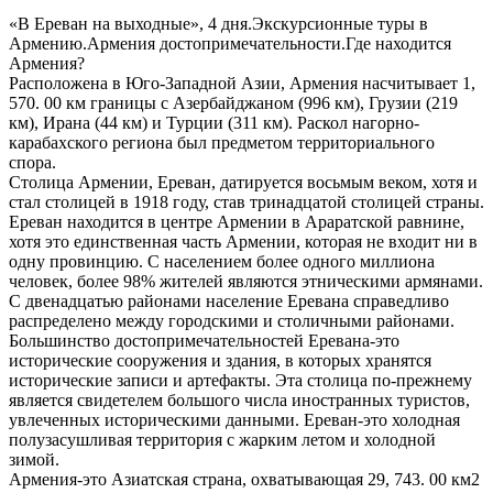
«В Ереван на выходные», 4 дня.Экскурсионные туры в
Армению.Армения достопримечательности.Где находится
Армения?
Расположена в Юго-Западной Азии, Армения насчитывает 1,
570. 00 км границы с Азербайджаном (996 км), Грузии (219
км), Ирана (44 км) и Турции (311 км). Раскол нагорно-
карабахского региона был предметом территориального
спора.
Столица Армении, Ереван, датируется восьмым веком, хотя и
стал столицей в 1918 году, став тринадцатой столицей страны.
Ереван находится в центре Армении в Араратской равнине,
хотя это единственная часть Армении, которая не входит ни в
одну провинцию. С населением более одного миллиона
человек, более 98% жителей являются этническими армянами.
С двенадцатью районами население Еревана справедливо
распределено между городскими и столичными районами.
Большинство достопримечательностей Еревана-это
исторические сооружения и здания, в которых хранятся
исторические записи и артефакты. Эта столица по-прежнему
является свидетелем большого числа иностранных туристов,
увлеченных историческими данными. Ереван-это холодная
полузасушливая территория с жарким летом и холодной
зимой.
Армения-это Азиатская страна, охватывающая 29, 743. 00 км2