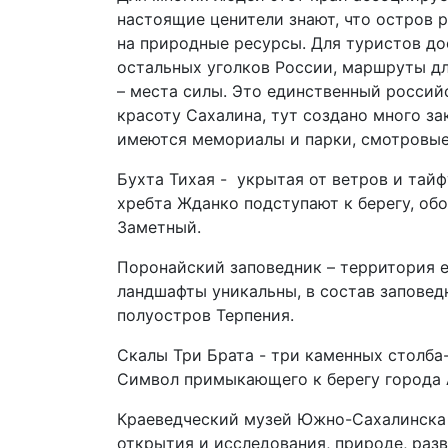
настоящие ценители знают, что остров р
на природные ресурсы. Для туристов д
остальных уголков России, маршруты дл
– места силы. Это единственный россий
красоту Сахалина, тут создано много з
имеются мемориалы и парки, смотровые 
Бухта Тихая - укрытая от ветров и тай
хребта Жданко подступают к берегу, об
Заметный.
Поронайский заповедник – территория е
ландшафты уникальны, в состав заповед
полуостров Терпения.
Скалы Три Брата - три каменных столба
Символ примыкающего к берегу города А
Краеведческий музей Южно-Сахалинска –
открытия и исследования, природе, разв