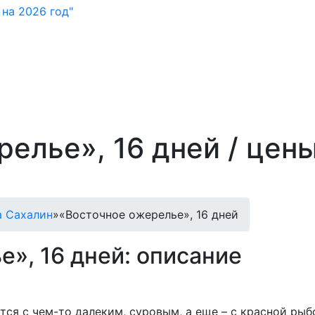
на 2026 год"
елье», 16 дней / цены
а Сахалин
»
«Восточное ожерелье», 16 дней
», 16 дней: описание
тся с чем-то далеким, суровым, а еще – с красной ры