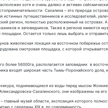
асположен хотя и очень далеко и активен сейсмически
остопримечательности Сахалина – это природа остров
я истинных путешественников и исследователей, увле
ский регион, полностью расположенный на островах. А
аказников и заповедников. Также в регионе имеются му
площадки. Остается только лишь выбрать и отправить
фунов живописная локация на восточном побережье ос
орудована смотровая площадка, с которой открывается
го более 56000га, располагается заповедник в восточн
ника входят широкая часть Тымь-Поронайского дола, 
-кекура, поднимающиеся из воды перед мысом Жонкиер
лександровска-Сахалинского, они изображены на его ф
 главный музей области, экспозиция которого полнос
итию с середины XIX в. по современность.