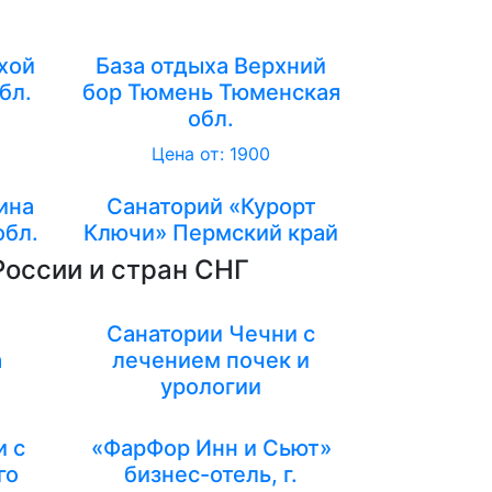
хой
База отдыха Верхний
бл.
бор Тюмень Тюменская
обл.
Цена от: 1900
ина
Санаторий «Курорт
обл.
Ключи» Пермский край
России и стран СНГ
Санатории Чечни с
а
лечением почек и
урологии
и с
«ФарФор Инн и Сьют»
го
бизнес-отель, г.