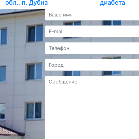
обл., п. Дубна
диабета