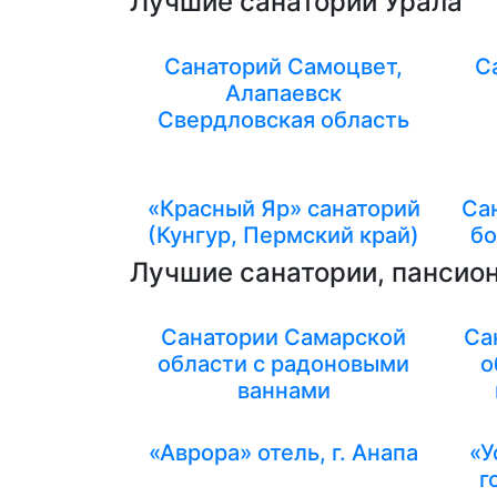
Лучшие санатории Урала
Санаторий Самоцвет,
С
Алапаевск
Свердловская область
«Красный Яр» санаторий
Са
(Кунгур, Пермский край)
бо
Лучшие санатории, пансион
Санатории Самарской
Са
области с радоновыми
о
ваннами
«Аврора» отель, г. Анапа
«У
г