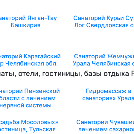
анаторий Янган-Тау
Санаторий Курьи Су
Башкирия
Лог Свердловская о
наторий Карагайский
Санаторий Жемчуж
р Челябинская обл.
Урала Челябинская 
аты, отели, гостиницы, базы отдыха 
натории Пензенской
Гидромассаж в
бласти с лечением
санаториях Урал
нервной системы
садьба Мосоловых»
Санатории Чуваши
остиница, Тульская
лечением сахарно