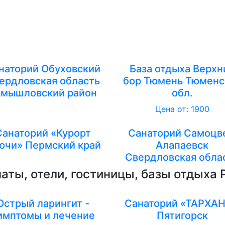
наторий Обуховский
База отдыха Верхн
ердловская область
бор Тюмень Тюменс
амышловский район
обл.
Цена от: 1900
Санаторий «Курорт
Санаторий Самоцве
ючи» Пермский край
Алапаевск
Свердловская обла
аты, отели, гостиницы, базы отдыха 
Острый ларингит -
Санаторий «ТАРХА
имптомы и лечение
Пятигорск