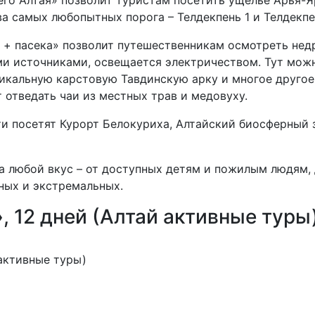
его Алтая» позволит туристам посетить ущелье Арья-
а самых любопытных порога – Телдекпень 1 и Телдекпе
 + пасека» позволит путешественникам осмотреть нед
и источниками, освещается электричеством. Тут можн
икальную карстовую Тавдинскую арку и многое другое.
 отведать чаи из местных трав и медовуху.
и посетят Курорт Белокуриха, Алтайский биосферный з
 любой вкус – от доступных детям и пожилым людям, 
ных и экстремальных.
», 12 дней (Алтай активные туры
 активные туры)