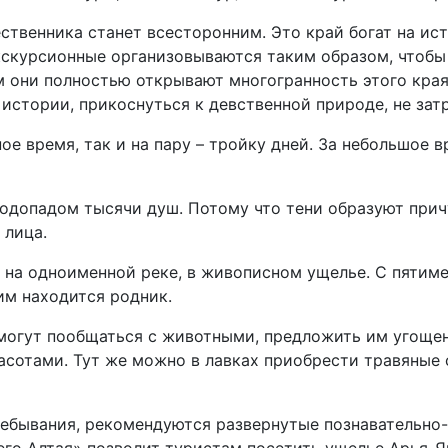
ственника станет всесторонним. Это край богат на ис
кскурсионные организовываются таким образом, чтобы
м они полностью открывают многогранность этого края
стории, прикоснуться к девственной природе, не зат
е время, так и на пару – тройку дней. За небольшое
одопадом тысячи душ. Потому что тени образуют прич
 лица.
 на одноименной реке, в живописном ущелье. С пятим
им находится родник.
смогут пообщаться с животными, предложить им угоще
асотами. Тут же можно в лавках приобрести травяные
пребывания, рекомендуются развернутые познавательно