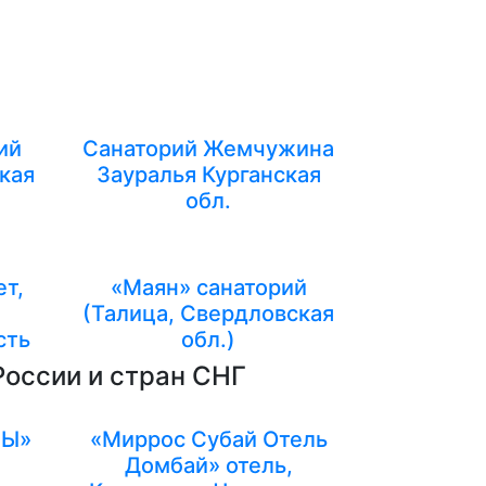
ий
Санаторий Жемчужина
кая
Зауралья Курганская
обл.
т,
«Маян» санаторий
(Талица, Свердловская
сть
обл.)
России и стран СНГ
НЫ»
«Миррос Субай Отель
Домбай» отель,