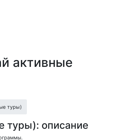
тай активные
ные туры)
ые туры): описание
рограммы.