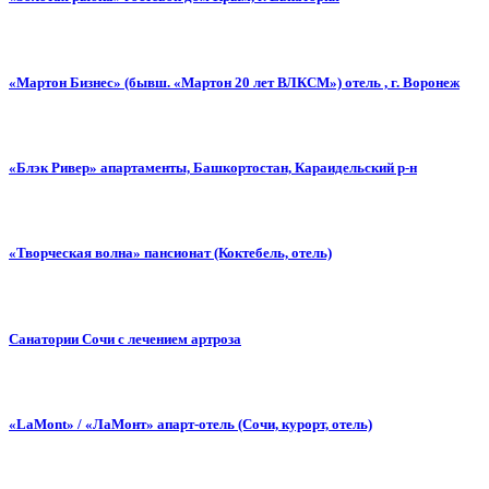
«Мартон Бизнес» (бывш. «Мартон 20 лет ВЛКСМ») отель , г. Воронеж
«Блэк Ривер» апартаменты, Башкортостан, Караидельский р-н
«Творческая волна» пансионат (Коктебель, отель)
Санатории Сочи с лечением артроза
«LaMont» / «ЛаМонт» апарт-отель (Сочи, курорт, отель)