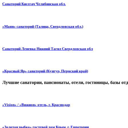
Санаторий Кисегач Челябинская обл.
«Маян» санаторий (Талица, Свердловская обл.)
Санаторий Леневка Нижний Тагил Свердловская обл
«Красный Яр» санаторий (Кунгур, Пермский край)
Лучшие санатории, пансионаты, отели, гостиницы, базы от
«Vision» / «Вижион» отель, г. Краснодар
«Золотая рыбка» гостевой дом Крым, г. Евпатория