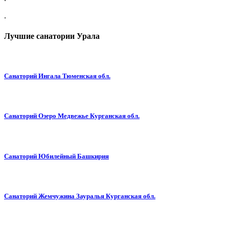
.
Лучшие санатории Урала
Санаторий Ингала Тюменская обл.
Санаторий Озеро Медвежье Курганская обл.
Санаторий Юбилейный Башкирия
Санаторий Жемчужина Зауралья Курганская обл.